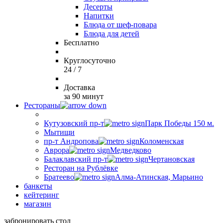
Десерты
Напитки
Блюда от шеф-повара
Блюда для детей
Бесплатно
Круглосуточно
24 / 7
Доставка
за 90 минут
Рестораны
Кутузовский пр-т
Парк Победы 150 м.
Мытищи
пр-т Андропова
Коломенская
Аврора
Медведково
Балаклавский пр-т
Чертановская
Ресторан на Рублёвке
Братеево
Алма-Атинская, Марьино
банкеты
кейтеринг
магазин
забронировать стол