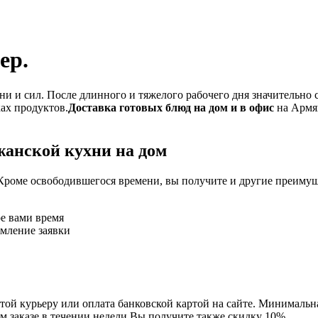
ер.
и и сил. После длинного и тяжелого рабочего дня значительно 
ках продуктов.
Доставка готовых блюд на дом и в офис
на Армян
жанской кухни на дом
Кроме освободившегося времени, вы получите и другие преимущ
ое вами время
рмление заявки
ой курьеру или оплата банковской картой на сайте. Минимальная
м заказе в течении недели Вы получите также скидку 10%.