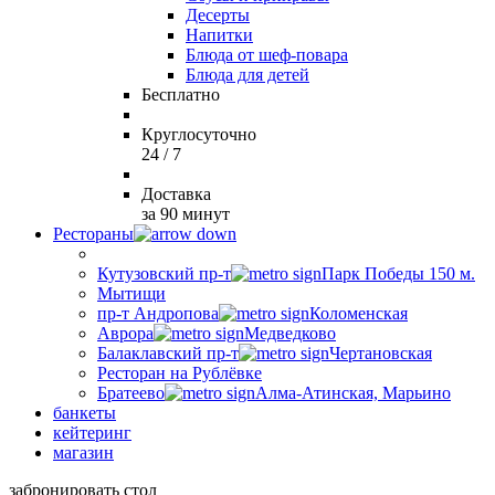
Десерты
Напитки
Блюда от шеф-повара
Блюда для детей
Бесплатно
Круглосуточно
24 / 7
Доставка
за 90 минут
Рестораны
Кутузовский пр-т
Парк Победы 150 м.
Мытищи
пр-т Андропова
Коломенская
Аврора
Медведково
Балаклавский пр-т
Чертановская
Ресторан на Рублёвке
Братеево
Алма-Атинская, Марьино
банкеты
кейтеринг
магазин
забронировать стол