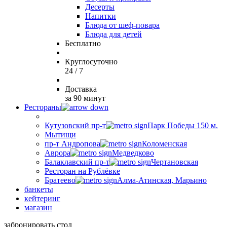
Десерты
Напитки
Блюда от шеф-повара
Блюда для детей
Бесплатно
Круглосуточно
24 / 7
Доставка
за 90 минут
Рестораны
Кутузовский пр-т
Парк Победы 150 м.
Мытищи
пр-т Андропова
Коломенская
Аврора
Медведково
Балаклавский пр-т
Чертановская
Ресторан на Рублёвке
Братеево
Алма-Атинская, Марьино
банкеты
кейтеринг
магазин
забронировать стол