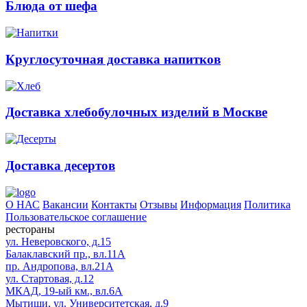
Блюда от шефа
Круглосуточная доставка напитков
Доставка хлебобулочных изделий в Москве
Доставка десертов
О НАС
Вакансии
Контакты
Отзывы
Информация
Политика
Пользовательское соглашение
рестораны
ул. Неверовского, д.15
Балаклавский пр., вл.11А
пр. Андропова, вл.21А
ул. Стартовая, д.12
МКАД, 19-ый км., вл.6А
Мытищи, ул. Университетская, д.9