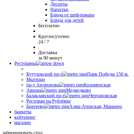
Десерты
Напитки
Блюда от шеф-повара
Блюда для детей
Бесплатно
Круглосуточно
24 / 7
Доставка
за 90 минут
Рестораны
Кутузовский пр-т
Парк Победы 150 м.
Мытищи
пр-т Андропова
Коломенская
Аврора
Медведково
Балаклавский пр-т
Чертановская
Ресторан на Рублёвке
Братеево
Алма-Атинская, Марьино
банкеты
кейтеринг
магазин
забронировать стол