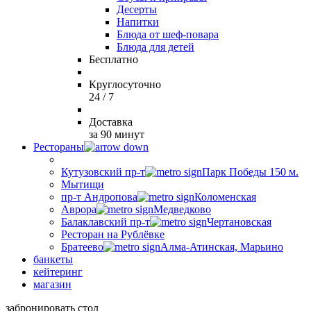
Десерты
Напитки
Блюда от шеф-повара
Блюда для детей
Бесплатно
Круглосуточно
24 / 7
Доставка
за 90 минут
Рестораны
Кутузовский пр-т
Парк Победы 150 м.
Мытищи
пр-т Андропова
Коломенская
Аврора
Медведково
Балаклавский пр-т
Чертановская
Ресторан на Рублёвке
Братеево
Алма-Атинская, Марьино
банкеты
кейтеринг
магазин
забронировать стол