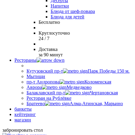
Десерты
Напитки
Блюда от шеф-повара
Блюда для детей
Бесплатно
Круглосуточно
24 / 7
Доставка
за 90 минут
Рестораны
Кутузовский пр-т
Парк Победы 150 м.
Мытищи
пр-т Андропова
Коломенская
Аврора
Медведково
Балаклавский пр-т
Чертановская
Ресторан на Рублёвке
Братеево
Алма-Атинская, Марьино
банкеты
кейтеринг
магазин
забронировать стол