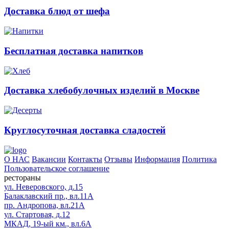
Доставка блюд от шефа
Бесплатная доставка напитков
Доставка хлебобулочных изделий в Москве
Круглосуточная доставка сладостей
О НАС
Вакансии
Контакты
Отзывы
Информация
Политика
Пользовательское соглашение
рестораны
ул. Неверовского, д.15
Балаклавский пр., вл.11А
пр. Андропова, вл.21А
ул. Стартовая, д.12
МКАД, 19-ый км., вл.6А