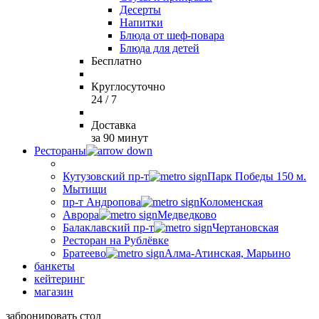
Десерты
Напитки
Блюда от шеф-повара
Блюда для детей
Бесплатно
Круглосуточно
24 / 7
Доставка
за 90 минут
Рестораны
Кутузовский пр-т
Парк Победы 150 м.
Мытищи
пр-т Андропова
Коломенская
Аврора
Медведково
Балаклавский пр-т
Чертановская
Ресторан на Рублёвке
Братеево
Алма-Атинская, Марьино
банкеты
кейтеринг
магазин
забронировать стол