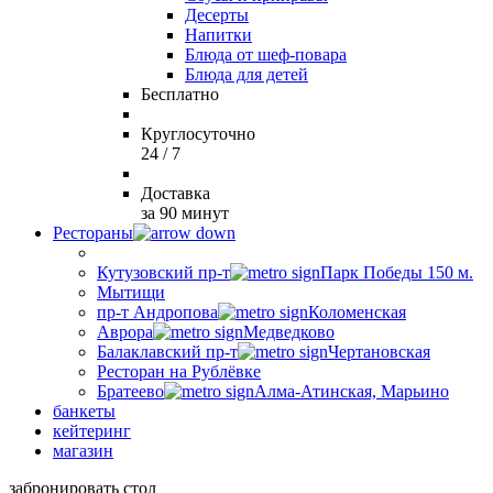
Десерты
Напитки
Блюда от шеф-повара
Блюда для детей
Бесплатно
Круглосуточно
24 / 7
Доставка
за 90 минут
Рестораны
Кутузовский пр-т
Парк Победы 150 м.
Мытищи
пр-т Андропова
Коломенская
Аврора
Медведково
Балаклавский пр-т
Чертановская
Ресторан на Рублёвке
Братеево
Алма-Атинская, Марьино
банкеты
кейтеринг
магазин
забронировать стол