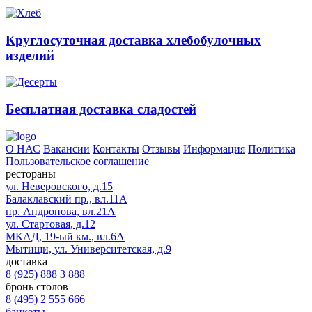
Круглосуточная доставка хлебобулочных
изделий
Бесплатная доставка сладостей
О НАС
Вакансии
Контакты
Отзывы
Информация
Политика
Пользовательское соглашение
рестораны
ул. Неверовского, д.15
Балаклавский пр., вл.11А
пр. Андропова, вл.21А
ул. Стартовая, д.12
МКАД, 19-ый км., вл.6А
Мытищи, ул. Университетская, д.9
доставка
8 (925) 888 3 888
бронь столов
8 (495) 2 555 666
банкеты