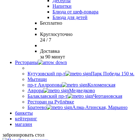
Десерты
Напитки
Блюда от шеф-повара
Блюда для детей
Бесплатно
Круглосуточно
24 / 7
Доставка
за 90 минут
Рестораны
Кутузовский пр-т
Парк Победы 150 м.
Мытищи
пр-т Андропова
Коломенская
Аврора
Медведково
Балаклавский пр-т
Чертановская
Ресторан на Рублёвке
Братеево
Алма-Атинская, Марьино
банкеты
кейтеринг
магазин
забронировать стол