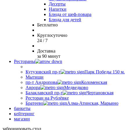
Десерты
Напитки
Блюда от шеф-повара
Блюда для детей
Бесплатно
Круглосуточно
24 / 7
Доставка
за 90 минут
Рестораны
Кутузовский пр-т
Парк Победы 150 м.
Мытищи
пр-т Андропова
Коломенская
Аврора
Медведково
Балаклавский пр-т
Чертановская
Ресторан на Рублёвке
Братеево
Алма-Атинская, Марьино
банкеты
кейтеринг
магазин
забронировать стол