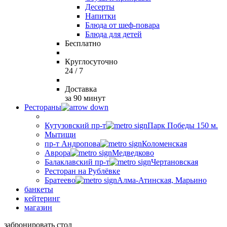
Десерты
Напитки
Блюда от шеф-повара
Блюда для детей
Бесплатно
Круглосуточно
24 / 7
Доставка
за 90 минут
Рестораны
Кутузовский пр-т
Парк Победы 150 м.
Мытищи
пр-т Андропова
Коломенская
Аврора
Медведково
Балаклавский пр-т
Чертановская
Ресторан на Рублёвке
Братеево
Алма-Атинская, Марьино
банкеты
кейтеринг
магазин
забронировать стол