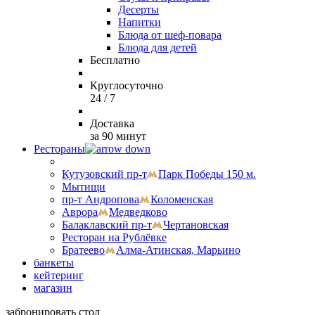
Десерты
Напитки
Блюда от шеф-повара
Блюда для детей
Бесплатно
Круглосуточно
24 / 7
Доставка
за 90 минут
Рестораны
Кутузовский пр-т
Парк Победы 150 м.
Мытищи
пр-т Андропова
Коломенская
Аврора
Медведково
Балаклавский пр-т
Чертановская
Ресторан на Рублёвке
Братеево
Алма-Атинская, Марьино
банкеты
кейтеринг
магазин
забронировать стол