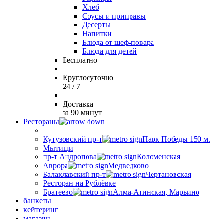
Хлеб
Соусы и приправы
Десерты
Напитки
Блюда от шеф-повара
Блюда для детей
Бесплатно
Круглосуточно
24 / 7
Доставка
за 90 минут
Рестораны
Кутузовский пр-т
Парк Победы 150 м.
Мытищи
пр-т Андропова
Коломенская
Аврора
Медведково
Балаклавский пр-т
Чертановская
Ресторан на Рублёвке
Братеево
Алма-Атинская, Марьино
банкеты
кейтеринг
магазин