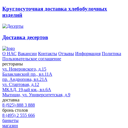
Круглосуточная доставка хлебобулочных
изделий
Доставка десертов
О НАС
Вакансии
Контакты
Отзывы
Информация
Политика
Пользовательское соглашение
рестораны
ул. Неверовского, д.15
Балаклавский пр., вл.11А
пр. Андропова, вл.21А
ул. Стартовая, д.12
МКАД, 19-ый км., вл.6А
Мытищи, ул. Университетская, д.9
доставка
8 (925) 888 3 888
бронь столов
8 (495) 2 555 666
банкеты
магазин