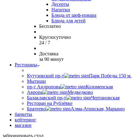
Десерты
Напитки
Блюда от шеф-повара
Блюда для детей
Бесплатно
Круглосуточно
24 / 7
Доставка
за 90 минут
Рестораны
Кутузовский пр-т
Парк Победы 150 м.
Мытищи
пр-т Андропова
Коломенская
Аврора
Медведково
Балаклавский пр-т
Чертановская
Ресторан на Рублёвке
Братеево
Алма-Атинская, Марьино
банкеты
кейтеринг
магазин
забронировать стол