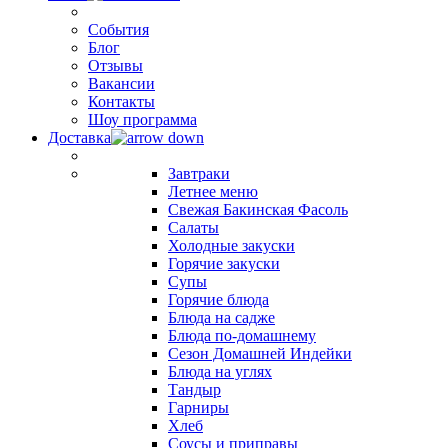
События
Блог
Отзывы
Вакансии
Контакты
Шоу программа
Доставка
Завтраки
Летнее меню
Свежая Бакинская Фасоль
Салаты
Холодные закуски
Горячие закуски
Супы
Горячие блюда
Блюда на садже
Блюда по-домашнему
Сезон Домашней Индейки
Блюда на углях
Тандыр
Гарниры
Хлеб
Соусы и приправы