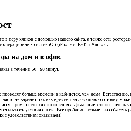
ост
о в пару кликов с помощью нашего сайта, а также сеть рестора
е операционных систем iOS (iPhone и iPad) и Android.
ды на дом и в офис
каз в течении 60 - 90 минут.
проводят больше времени в кабинетах, чем дома. Естественно, 
часто не вариант, так как времени на домашнюю готовку, может,
иеся в романтических отношениях. Домашние хлопоты очень ут
ся из-за отсутствия опыта. Все проблемы возьмет на себя сеть 
их с удовольствием оказываем!