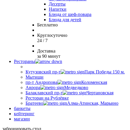
Десерты
Напитки
Блюда от шеф-повара
Блюда для детей
Бесплатно
Круглосуточно
24 / 7
Доставка
за 90 минут
Рестораны
Кутузовский пр-т
Парк Победы 150 м.
Мытищи
пр-т Андропова
Коломенская
Аврора
Медведково
Балаклавский пр-т
Чертановская
Ресторан на Рублёвке
Братеево
Алма-Атинская, Марьино
банкеты
кейтеринг
магазин
забронировать стол