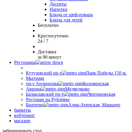
Десерты
Напитки
Блюда от шеф-повара
Блюда для детей
Бесплатно
Круглосуточно
24 / 7
Доставка
за 90 минут
Рестораны
Кутузовский пр-т
Парк Победы 150 м.
Мытищи
пр-т Андропова
Коломенская
Аврора
Медведково
Балаклавский пр-т
Чертановская
Ресторан на Рублёвке
Братеево
Алма-Атинская, Марьино
банкеты
кейтеринг
магазин
забронировать стол