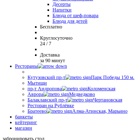
Десерты
Напитки
Блюда от шеф-повара
Блюда для детей
Бесплатно
Круглосуточно
24 / 7
Доставка
за 90 минут
Рестораны
Кутузовский пр-т
Парк Победы 150 м.
Мытищи
пр-т Андропова
Коломенская
Аврора
Медведково
Балаклавский пр-т
Чертановская
Ресторан на Рублёвке
Братеево
Алма-Атинская, Марьино
банкеты
кейтеринг
магазин
забронировать стол