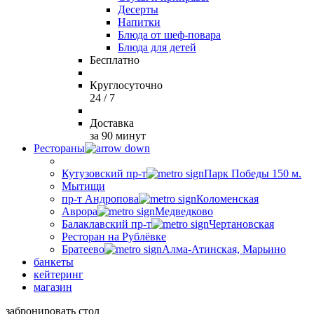
Десерты
Напитки
Блюда от шеф-повара
Блюда для детей
Бесплатно
Круглосуточно
24 / 7
Доставка
за 90 минут
Рестораны
Кутузовский пр-т
Парк Победы 150 м.
Мытищи
пр-т Андропова
Коломенская
Аврора
Медведково
Балаклавский пр-т
Чертановская
Ресторан на Рублёвке
Братеево
Алма-Атинская, Марьино
банкеты
кейтеринг
магазин
забронировать стол