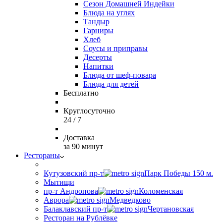
Сезон Домашней Индейки
Блюда на углях
Тандыр
Гарниры
Хлеб
Соусы и приправы
Десерты
Напитки
Блюда от шеф-повара
Блюда для детей
Бесплатно
Круглосуточно
24 / 7
Доставка
за 90 минут
Рестораны
Кутузовский пр-т
Парк Победы 150 м.
Мытищи
пр-т Андропова
Коломенская
Аврора
Медведково
Балаклавский пр-т
Чертановская
Ресторан на Рублёвке