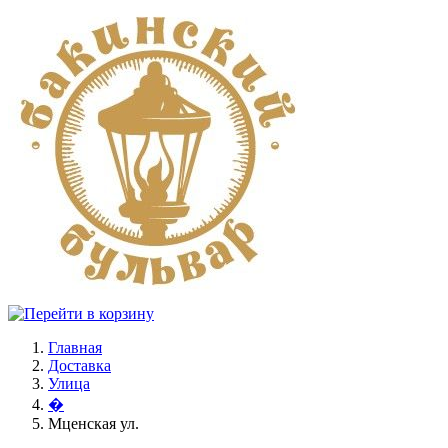
Главная
Доставка
Улица
�
Мценская ул.