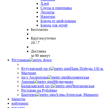
Хлеб
Соусы и приправы
Десерты
Напитки
Блюда от шеф-повара
Блюда для детей
Бесплатно
Круглосуточно
24 / 7
Доставка
за 90 минут
Рестораны
Кутузовский пр-т
Парк Победы 150 м.
Мытищи
пр-т Андропова
Коломенская
Аврора
Медведково
Балаклавский пр-т
Чертановская
Ресторан на Рублёвке
Братеево
Алма-Атинская, Марьино
банкеты
кейтеринг
магазин