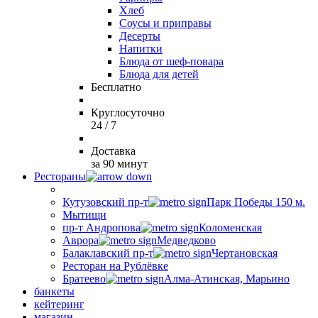
Хлеб
Соусы и приправы
Десерты
Напитки
Блюда от шеф-повара
Блюда для детей
Бесплатно
Круглосуточно
24 / 7
Доставка
за 90 минут
Рестораны
Кутузовский пр-т
Парк Победы 150 м.
Мытищи
пр-т Андропова
Коломенская
Аврора
Медведково
Балаклавский пр-т
Чертановская
Ресторан на Рублёвке
Братеево
Алма-Атинская, Марьино
банкеты
кейтеринг
магазин