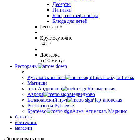
Десерты
Напитки
Блюда от шеф-повара
Блюда для детей
Бесплатно
Круглосуточно
24 / 7
Доставка
за 90 минут
Рестораны
Кутузовский пр-т
Парк Победы 150 м.
Мытищи
пр-т Андропова
Коломенская
Аврора
Медведково
Балаклавский пр-т
Чертановская
Ресторан на Рублёвке
Братеево
Алма-Атинская, Марьино
банкеты
кейтеринг
магазин
забронировать стол