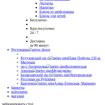
Десерты
Напитки
Блюда от шеф-повара
Блюда для детей
Бесплатно
Круглосуточно
24 / 7
Доставка
за 90 минут
Рестораны
Кутузовский пр-т
Парк Победы 150 м.
Мытищи
пр-т Андропова
Коломенская
Аврора
Медведково
Балаклавский пр-т
Чертановская
Ресторан на Рублёвке
Братеево
Алма-Атинская, Марьино
банкеты
кейтеринг
магазин
забронировать стол