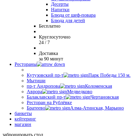
Десерты
Напитки
Блюда от шеф-повара
Блюда для детей
Бесплатно
Круглосуточно
24 / 7
Доставка
за 90 минут
Рестораны
Кутузовский пр-т
Парк Победы 150 м.
Мытищи
пр-т Андропова
Коломенская
Аврора
Медведково
Балаклавский пр-т
Чертановская
Ресторан на Рублёвке
Братеево
Алма-Атинская, Марьино
банкеты
кейтеринг
магазин
забронировать стол