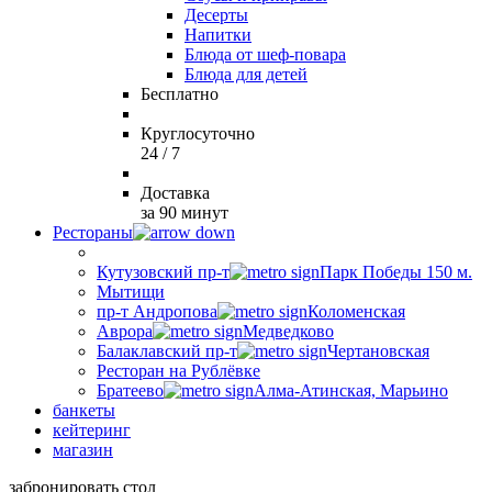
Десерты
Напитки
Блюда от шеф-повара
Блюда для детей
Бесплатно
Круглосуточно
24 / 7
Доставка
за 90 минут
Рестораны
Кутузовский пр-т
Парк Победы 150 м.
Мытищи
пр-т Андропова
Коломенская
Аврора
Медведково
Балаклавский пр-т
Чертановская
Ресторан на Рублёвке
Братеево
Алма-Атинская, Марьино
банкеты
кейтеринг
магазин
забронировать стол