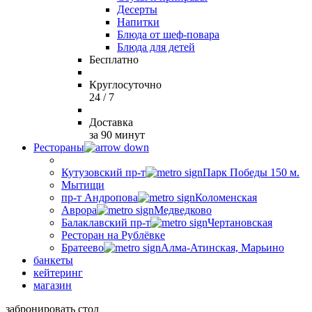
Десерты
Напитки
Блюда от шеф-повара
Блюда для детей
Бесплатно
Круглосуточно
24 / 7
Доставка
за 90 минут
Рестораны
Кутузовский пр-т
Парк Победы 150 м.
Мытищи
пр-т Андропова
Коломенская
Аврора
Медведково
Балаклавский пр-т
Чертановская
Ресторан на Рублёвке
Братеево
Алма-Атинская, Марьино
банкеты
кейтеринг
магазин
забронировать стол