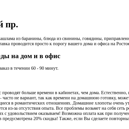
й пр.
ашлама из баранины, блюда из свинины, говядины, приправленн
тавка проводится просто к порогу вашего дома и офиса на Росто
ды на дом и в офис
каз в течении 60 - 90 минут.
проводят больше времени в кабинетах, чем дома. Естественно, 
часто не вариант, так как времени на домашнюю готовку, может,
иеся в романтических отношениях. Домашние хлопоты очень ут
ся из-за отсутствия опыта. Все проблемы возьмет на себя сеть 
их с удовольствием оказываем! Возможна оплата как при получен
ов предусмотрена 20% скидка! Также, если Вы сделаете повторный