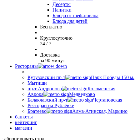
Десерты
Напитки
Блюда от шеф-повара
Блюда для детей
Бесплатно
Круглосуточно
24 / 7
Доставка
за 90 минут
Рестораны
Кутузовский пр-т
Парк Победы 150 м.
Мытищи
пр-т Андропова
Коломенская
Аврора
Медведково
Балаклавский пр-т
Чертановская
Ресторан на Рублёвке
Братеево
Алма-Атинская, Марьино
банкеты
кейтеринг
магазин
забронировать стол