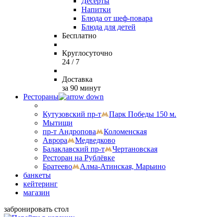
Десерты
Напитки
Блюда от шеф-повара
Блюда для детей
Бесплатно
Круглосуточно
24 / 7
Доставка
за 90 минут
Рестораны
Кутузовский пр-т
Парк Победы 150 м.
Мытищи
пр-т Андропова
Коломенская
Аврора
Медведково
Балаклавский пр-т
Чертановская
Ресторан на Рублёвке
Братеево
Алма-Атинская, Марьино
банкеты
кейтеринг
магазин
забронировать стол