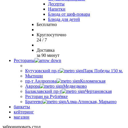
Десерты
Напитки
Блюда от шеф-повара
Блюда для детей
Бесплатно
Круглосуточно
24 / 7
Доставка
за 90 минут
Рестораны
Кутузовский пр-т
Парк Победы 150 м.
Мытищи
пр-т Андропова
Коломенская
Аврора
Медведково
Балаклавский пр-т
Чертановская
Ресторан на Рублёвке
Братеево
Алма-Атинская, Марьино
банкеты
кейтеринг
магазин
забронировать стол