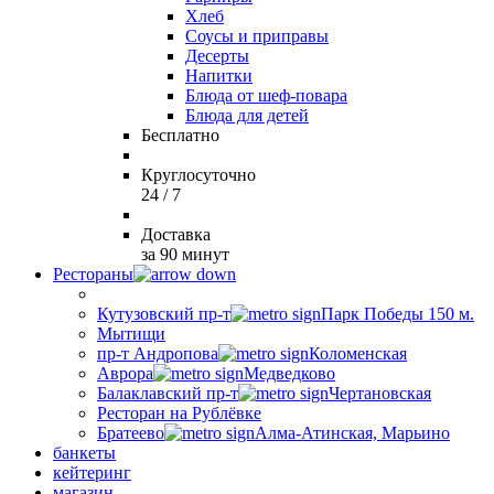
Хлеб
Соусы и приправы
Десерты
Напитки
Блюда от шеф-повара
Блюда для детей
Бесплатно
Круглосуточно
24 / 7
Доставка
за 90 минут
Рестораны
Кутузовский пр-т
Парк Победы 150 м.
Мытищи
пр-т Андропова
Коломенская
Аврора
Медведково
Балаклавский пр-т
Чертановская
Ресторан на Рублёвке
Братеево
Алма-Атинская, Марьино
банкеты
кейтеринг
магазин