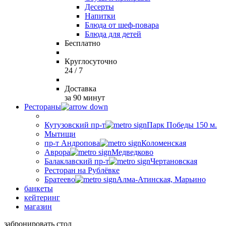
Десерты
Напитки
Блюда от шеф-повара
Блюда для детей
Бесплатно
Круглосуточно
24 / 7
Доставка
за 90 минут
Рестораны
Кутузовский пр-т
Парк Победы 150 м.
Мытищи
пр-т Андропова
Коломенская
Аврора
Медведково
Балаклавский пр-т
Чертановская
Ресторан на Рублёвке
Братеево
Алма-Атинская, Марьино
банкеты
кейтеринг
магазин
забронировать стол