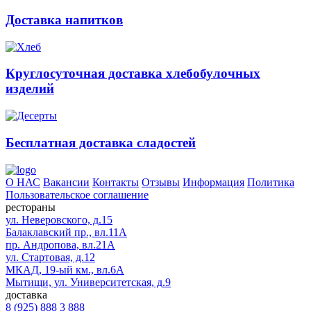
Доставка напитков
Круглосуточная доставка хлебобулочных
изделий
Бесплатная доставка сладостей
О НАС
Вакансии
Контакты
Отзывы
Информация
Политика
Пользовательское соглашение
рестораны
ул. Неверовского, д.15
Балаклавский пр., вл.11А
пр. Андропова, вл.21А
ул. Стартовая, д.12
МКАД, 19-ый км., вл.6А
Мытищи, ул. Университетская, д.9
доставка
8 (925) 888 3 888