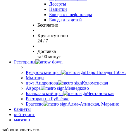
Десерты
Напитки
Блюда от шеф-повара
Блюда для детей
Бесплатно
Круглосуточно
24 / 7
Доставка
за 90 минут
Рестораны
Кутузовский пр-т
Парк Победы 150 м.
Мытищи
пр-т Андропова
Коломенская
Аврора
Медведково
Балаклавский пр-т
Чертановская
Ресторан на Рублёвке
Братеево
Алма-Атинская, Марьино
банкеты
кейтеринг
магазин
забронировать стол