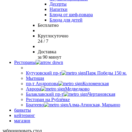
Десерты
Напитки
Блюда от шеф-повара
Блюда для детей
Бесплатно
Круглосуточно
24 / 7
Доставка
за 90 минут
Рестораны
Кутузовский пр-т
Парк Победы 150 м.
Мытищи
пр-т Андропова
Коломенская
Аврора
Медведково
Балаклавский пр-т
Чертановская
Ресторан на Рублёвке
Братеево
Алма-Атинская, Марьино
банкеты
кейтеринг
магазин
забронировать стол