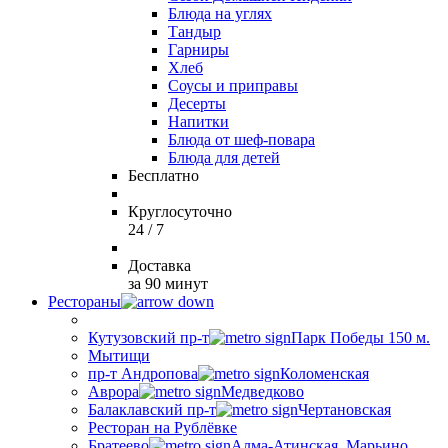
Блюда на углях
Тандыр
Гарниры
Хлеб
Соусы и приправы
Десерты
Напитки
Блюда от шеф-повара
Блюда для детей
Бесплатно
Круглосуточно
24 / 7
Доставка
за 90 минут
Рестораны
Кутузовский пр-т
Парк Победы 150 м.
Мытищи
пр-т Андропова
Коломенская
Аврора
Медведково
Балаклавский пр-т
Чертановская
Ресторан на Рублёвке
Братеево
Алма-Атинская, Марьино