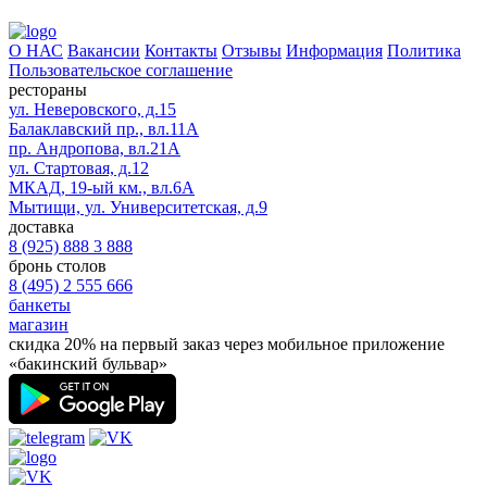
О НАС
Вакансии
Контакты
Отзывы
Информация
Политика
Пользовательское соглашение
рестораны
ул. Неверовского, д.15
Балаклавский пр., вл.11А
пр. Андропова, вл.21А
ул. Стартовая, д.12
МКАД, 19-ый км., вл.6А
Мытищи, ул. Университетская, д.9
доставка
8 (925) 888 3 888
бронь столов
8 (495) 2 555 666
банкеты
магазин
скидка 20%
на первый заказ через мобильное приложение
«бакинский бульвар»