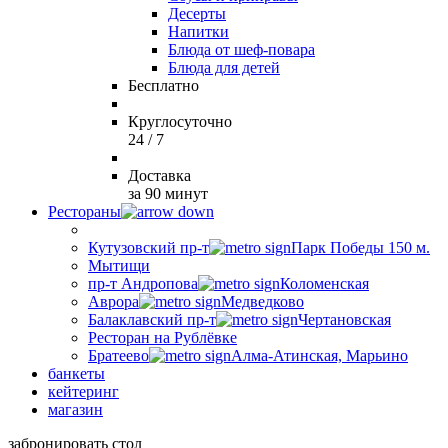
Десерты
Напитки
Блюда от шеф-повара
Блюда для детей
Бесплатно
Круглосуточно
24 / 7
Доставка
за 90 минут
Рестораны
Кутузовский пр-т
Парк Победы 150 м.
Мытищи
пр-т Андропова
Коломенская
Аврора
Медведково
Балаклавский пр-т
Чертановская
Ресторан на Рублёвке
Братеево
Алма-Атинская, Марьино
банкеты
кейтеринг
магазин
забронировать стол