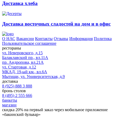
Доставка хлеба
Доставка восточных сладостей на дом и в офис
О НАС
Вакансии
Контакты
Отзывы
Информация
Политика
Пользовательское соглашение
рестораны
ул. Неверовского, д.15
Балаклавский пр., вл.11А
пр. Андропова, вл.21А
ул. Стартовая, д.12
МКАД, 19-ый км., вл.6А
Мытищи, ул. Университетская, д.9
доставка
8 (925) 888 3 888
бронь столов
8 (495) 2 555 666
банкеты
магазин
скидка 20%
на первый заказ через мобильное приложение
«бакинский бульвар»