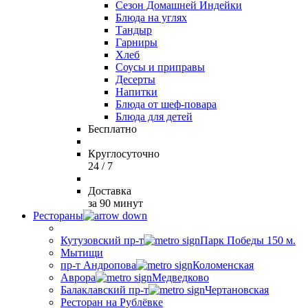
Сезон Домашней Индейки
Блюда на углях
Тандыр
Гарниры
Хлеб
Соусы и приправы
Десерты
Напитки
Блюда от шеф-повара
Блюда для детей
Бесплатно
Круглосуточно
24 / 7
Доставка
за 90 минут
Рестораны
Кутузовский пр-т
Парк Победы 150 м.
Мытищи
пр-т Андропова
Коломенская
Аврора
Медведково
Балаклавский пр-т
Чертановская
Ресторан на Рублёвке