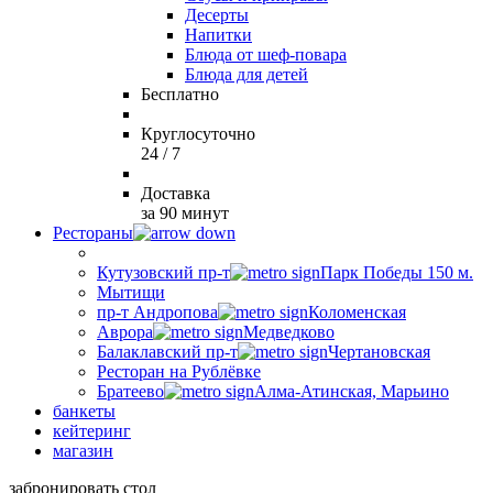
Десерты
Напитки
Блюда от шеф-повара
Блюда для детей
Бесплатно
Круглосуточно
24 / 7
Доставка
за 90 минут
Рестораны
Кутузовский пр-т
Парк Победы 150 м.
Мытищи
пр-т Андропова
Коломенская
Аврора
Медведково
Балаклавский пр-т
Чертановская
Ресторан на Рублёвке
Братеево
Алма-Атинская, Марьино
банкеты
кейтеринг
магазин
забронировать стол