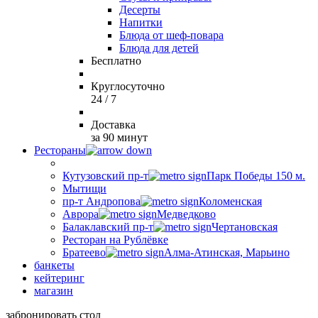
Десерты
Напитки
Блюда от шеф-повара
Блюда для детей
Бесплатно
Круглосуточно
24 / 7
Доставка
за 90 минут
Рестораны
Кутузовский пр-т
Парк Победы 150 м.
Мытищи
пр-т Андропова
Коломенская
Аврора
Медведково
Балаклавский пр-т
Чертановская
Ресторан на Рублёвке
Братеево
Алма-Атинская, Марьино
банкеты
кейтеринг
магазин
забронировать стол