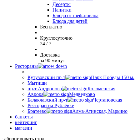
Десерты
Напитки
Блюда от шеф-повара
Блюда для детей
Бесплатно
Круглосуточно
24 / 7
Доставка
за 90 минут
Рестораны
Кутузовский пр-т
Парк Победы 150 м.
Мытищи
пр-т Андропова
Коломенская
Аврора
Медведково
Балаклавский пр-т
Чертановская
Ресторан на Рублёвке
Братеево
Алма-Атинская, Марьино
банкеты
кейтеринг
магазин
забронировать стол