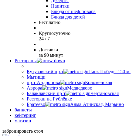
Десерты
Напитки
Блюда от шеф-повара
Блюда для детей
Бесплатно
Круглосуточно
24 / 7
Доставка
за 90 минут
Рестораны
Кутузовский пр-т
Парк Победы 150 м.
Мытищи
пр-т Андропова
Коломенская
Аврора
Медведково
Балаклавский пр-т
Чертановская
Ресторан на Рублёвке
Братеево
Алма-Атинская, Марьино
банкеты
кейтеринг
магазин
забронировать стол