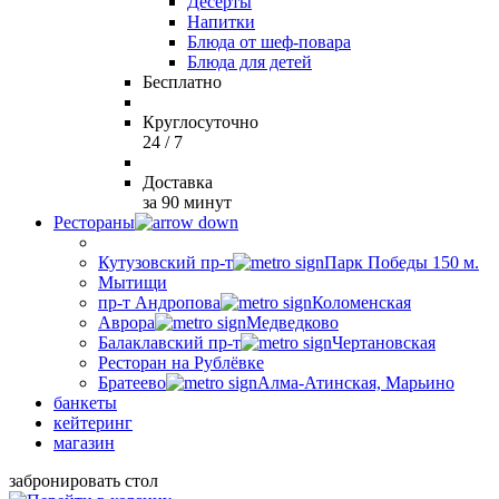
Десерты
Напитки
Блюда от шеф-повара
Блюда для детей
Бесплатно
Круглосуточно
24 / 7
Доставка
за 90 минут
Рестораны
Кутузовский пр-т
Парк Победы 150 м.
Мытищи
пр-т Андропова
Коломенская
Аврора
Медведково
Балаклавский пр-т
Чертановская
Ресторан на Рублёвке
Братеево
Алма-Атинская, Марьино
банкеты
кейтеринг
магазин
забронировать стол