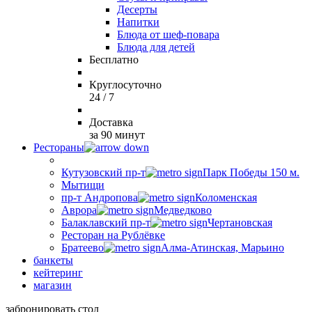
Десерты
Напитки
Блюда от шеф-повара
Блюда для детей
Бесплатно
Круглосуточно
24 / 7
Доставка
за 90 минут
Рестораны
Кутузовский пр-т
Парк Победы 150 м.
Мытищи
пр-т Андропова
Коломенская
Аврора
Медведково
Балаклавский пр-т
Чертановская
Ресторан на Рублёвке
Братеево
Алма-Атинская, Марьино
банкеты
кейтеринг
магазин
забронировать стол