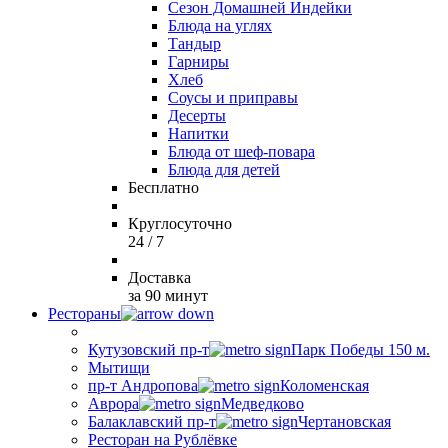
Сезон Домашней Индейки
Блюда на углях
Тандыр
Гарниры
Хлеб
Соусы и приправы
Десерты
Напитки
Блюда от шеф-повара
Блюда для детей
Бесплатно
Круглосуточно
24 / 7
Доставка
за 90 минут
Рестораны
Кутузовский пр-т
Парк Победы 150 м.
Мытищи
пр-т Андропова
Коломенская
Аврора
Медведково
Балаклавский пр-т
Чертановская
Ресторан на Рублёвке