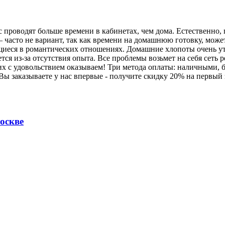
проводят больше времени в кабинетах, чем дома. Естественно, 
часто не вариант, так как времени на домашнюю готовку, может,
иеся в романтических отношениях. Домашние хлопоты очень ут
ся из-за отсутствия опыта. Все проблемы возьмет на себя сеть 
х с удовольствием оказываем! Три метода оплаты: наличными, б
 Вы заказываете у нас впервые - получите скидку 20% на первый
оскве