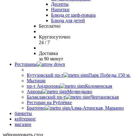
Десерты
Напитки
Блюда от шеф-повара
Блюда для детей
Бесплатно
Круглосуточно
24 / 7
Доставка
за 90 минут
Рестораны
Кутузовский пр-т
Парк Победы 150 м.
Мытищи
пр-т Андропова
Коломенская
Аврора
Медведково
Балаклавский пр-т
Чертановская
Ресторан на Рублёвке
Братеево
Алма-Атинская, Марьино
банкеты
кейтеринг
магазин
забронировать стол