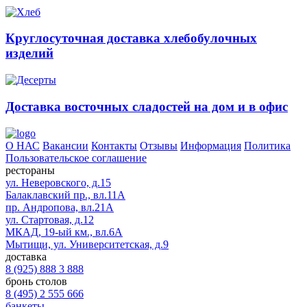
Круглосуточная доставка хлебобулочных
изделий
Доставка восточных сладостей на дом и в офис
О НАС
Вакансии
Контакты
Отзывы
Информация
Политика
Пользовательское соглашение
рестораны
ул. Неверовского, д.15
Балаклавский пр., вл.11А
пр. Андропова, вл.21А
ул. Стартовая, д.12
МКАД, 19-ый км., вл.6А
Мытищи, ул. Университетская, д.9
доставка
8 (925) 888 3 888
бронь столов
8 (495) 2 555 666
банкеты