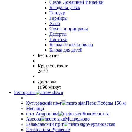
Сезон Домашней Индейки
Блюда на углях
Тандыр
Гарниры
Хлеб
Соусы и приправы
Десерты
Напитки
Блюда от шеф-повара
Блюда для детей
Бесплатно
Круглосуточно
24 / 7
Доставка
за 90 минут
Рестораны
Кутузовский пр-т
Парк Победы 150 м.
Мытищи
пр-т Андропова
Коломенская
Аврора
Медведково
Балаклавский пр-т
Чертановская
Ресторан на Рублёвке