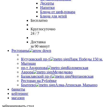
Десерты
Напитки
Блюда от шеф-повара
Блюда для детей
Бесплатно
Круглосуточно
24 / 7
Доставка
за 90 минут
Рестораны
Кутузовский пр-т
Парк Победы 150 м.
Мытищи
пр-т Андропова
Коломенская
Аврора
Медведково
Балаклавский пр-т
Чертановская
Ресторан на Рублёвке
Братеево
Алма-Атинская, Марьино
банкеты
кейтеринг
магазин
забронировать стол