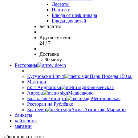
Десерты
Напитки
Блюда от шеф-повара
Блюда для детей
Бесплатно
Круглосуточно
24 / 7
Доставка
за 90 минут
Рестораны
Кутузовский пр-т
Парк Победы 150 м.
Мытищи
пр-т Андропова
Коломенская
Аврора
Медведково
Балаклавский пр-т
Чертановская
Ресторан на Рублёвке
Братеево
Алма-Атинская, Марьино
банкеты
кейтеринг
магазин
забронировать стол