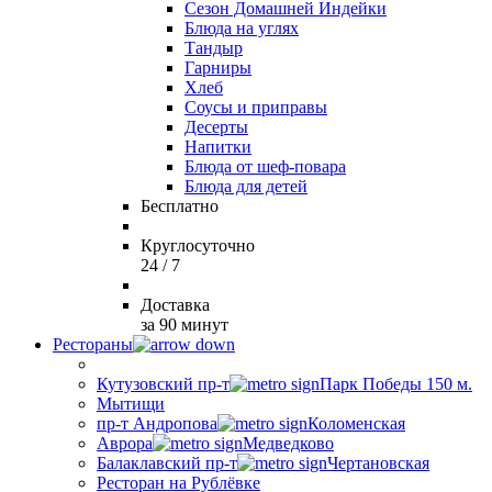
Сезон Домашней Индейки
Блюда на углях
Тандыр
Гарниры
Хлеб
Соусы и приправы
Десерты
Напитки
Блюда от шеф-повара
Блюда для детей
Бесплатно
Круглосуточно
24 / 7
Доставка
за 90 минут
Рестораны
Кутузовский пр-т
Парк Победы 150 м.
Мытищи
пр-т Андропова
Коломенская
Аврора
Медведково
Балаклавский пр-т
Чертановская
Ресторан на Рублёвке