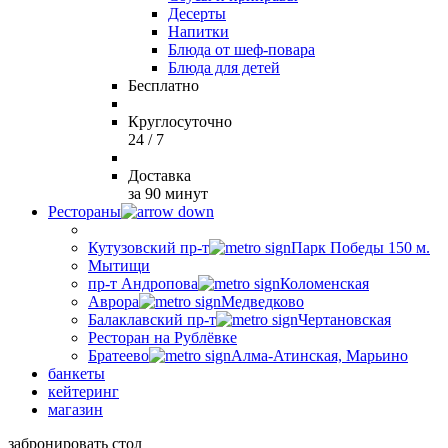
Десерты
Напитки
Блюда от шеф-повара
Блюда для детей
Бесплатно
Круглосуточно
24 / 7
Доставка
за 90 минут
Рестораны
Кутузовский пр-т
Парк Победы 150 м.
Мытищи
пр-т Андропова
Коломенская
Аврора
Медведково
Балаклавский пр-т
Чертановская
Ресторан на Рублёвке
Братеево
Алма-Атинская, Марьино
банкеты
кейтеринг
магазин
забронировать стол